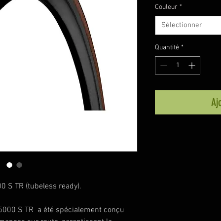
Couleur
*
Sélectionner
Quantité
*
Aj
0 S TR (tubeless ready).
 5000 S TR a été spécialement conçu