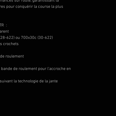
rmances sur route, garantissant la
aires pour conquérir la course la plus
TR :
parent
(28-622) ou 700x30c (30-622)
ns crochets
 de roulement
la bande de roulement pour l'accroche en
suivant la technologie de la jante