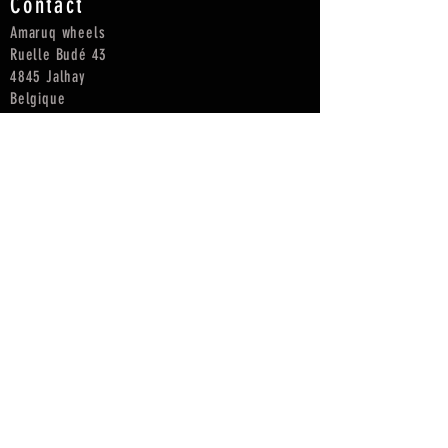
Contact
Amaruq wheels
Ruelle Budé 43
4845 Jalhay
Belgique
info@amaruq-wheels.com
Tél :
+32 (0)471 85 86 23
CONDITIONS GENERALES DE VENTE
POLITIQUE DE CONFIDENTIALITÉ
MENTIONS LÉGALES
GARANTIE - SAV
Roues
A propos
Route
Amaruq
Gravel / cyclo-cross
Roues artisanales