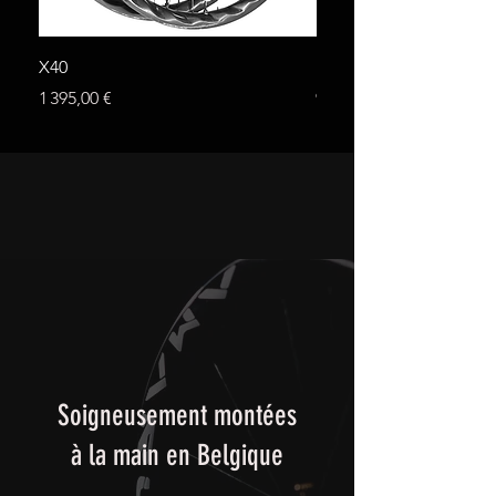
X40
Black 45
Prix
Prix
1 395,00 €
999,00 €
Soigneusement montées
à la main en Belgique